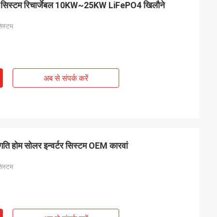
र्टर सिस्टम रिचार्जेबल 10KW~25KW LiFePO4 खिलौने
सिस्टम
अब से संपर्क करें
रा खरीदूंगा :)
 होम सोलर इन्वर्टर सिस्टम OEM कारवां
सिस्टम