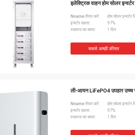
इलेक्ट्रिक वाहन होम सोलर इन्व
Nname तैयार करें:
होम सोलर इन्वर्टर 
इन्वर्टर दक्षता:
97%
स्थापना का समय:
1 दिन
फैब्रिकियो मेंडोंका
केविन
सबसे अच्छी कीमत
रबंधक, एंटोनियो, अच्छी सेवा!!!
तेज़ डिलीवरी, अच्छी गुणवत्ता, दोबा
ली-आयन LiFePO4 उपहार उच्च गति
Nname तैयार करें:
होम सोलर इन्वर्टर 
इन्वर्टर दक्षता:
97%
स्थापना का समय:
1 दिन