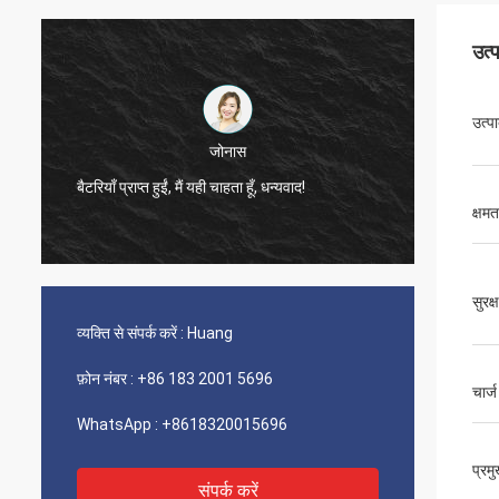
उत्
उत्प
फैब्रिकियो मेंडोंका
बिक्री प्रबंधक, एंटोनियो, अच्छी सेवा!!!
तेज़ डिली
क्षमत
सुरक्ष
व्यक्ति से संपर्क करें :
Huang
फ़ोन नंबर :
+86 183 2001 5696
चार्
WhatsApp :
+8618320015696
प्रम
संपर्क करें