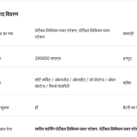
पाद विवरण
पोर्टेबल लिथियम पावर स्टेशन, पोर्टेबल लिथियम पावर
ाद का नाम
सामग्री
स्टेशन
केविन
वरी, अच्छी गुणवत्ता, दोबारा खरीदूंगा :)
ा
280800 एमएएच
इनपुट
शॉर्ट सर्किट / ओवरलोड / ओवरहीट / लो वोल्टेज / ओवर
ा
शक्ति
वोल्टेज / रिवर्स पोलरिटी
ज सूचक
हाँ
बैटरी का 
ुखता देना
त्वरित चार्जिंग पोर्टेबल लिथियम पावर स्टेशन
,
पोर्टेबल लिथियम पावर स्ट