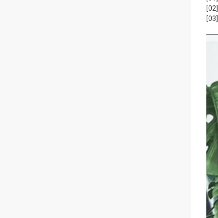
[02] 
[03]