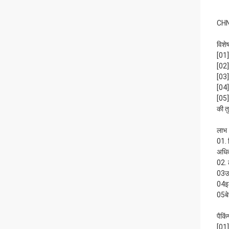
CHN 
विशेष
[01]
[02]
[03]
[04]
[05]
की त
लाभ
01. 
अधिक
02. 
03उत
04इल
05बे
पैकि
[01]