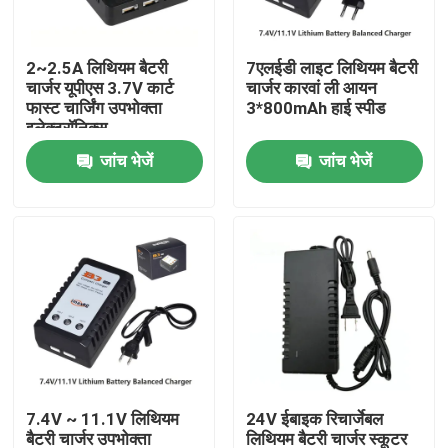
हमारे बारे में
2~2.5A लिथियम बैटरी
7एलईडी लाइट लिथियम बैटरी
चार्जर यूपीएस 3.7V कार्ट
चार्जर कारवां ली आयन
फास्ट चार्जिंग उपभोक्ता
3*800mAh हाई स्पीड
कारखाना भ्रमण
इलेक्ट्रॉनिक्स
जांच भेजें
जांच भेजें
गुणवत्ता नियंत्रण
संपर्क करें
एक उद्धरण का अनुरोध करें
लिथियम आयन बैटरी सेल
7.4V ~ 11.1V लिथियम
24V ईबाइक रिचार्जेबल
लिथियम आयरन फॉस्फेट बैटरी सेल
बैटरी चार्जर उपभोक्ता
लिथियम बैटरी चार्जर स्कूटर