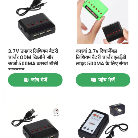
3.7V उपहार लिथियम बैटरी
कारवां 3.7v रिचार्जेबल
चार्जर ODM खिलौने सौर
लिथियम बैटरी चार्जर एलईडी
ऊर्जा 500MA कारवां डीसी
लाइट 500MA के लिए संगत
आउटपुट
जांच भेजें
जांच भेजें
घर
उत्पादों
वीडियो