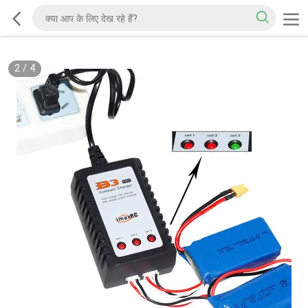
2
/
4