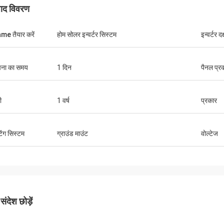
पाद विवरण
e तैयार करें
होम सोलर इन्वर्टर सिस्टम
इन्वर्टर दक
पना का समय
1 दिन
पैनल प्र
केविन
तेज़ डिलीवरी, अच्छी गुणवत्ता, दोबारा खरीदूंगा :)
ी
1 वर्ष
प्रकार
टिंग सिस्टम
ग्राउंड माउंट
वोल्टेज
ंदेश छोड़ें