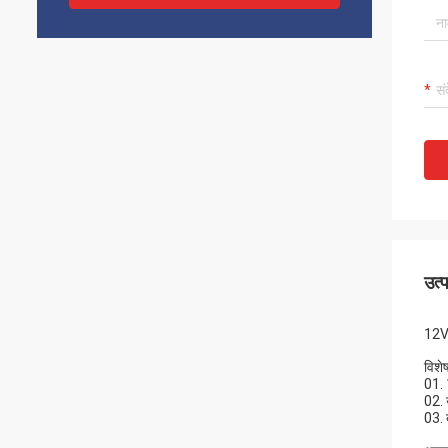
उत्
12V1
विशेष
01. 
02. 
03. 