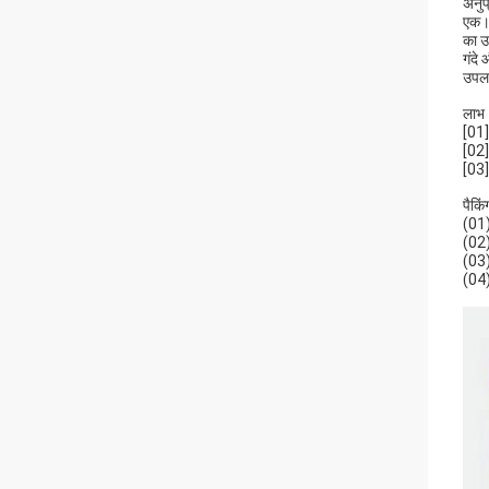
अनुप
एक।ल
का उप
गंदे
उपलब
लाभ
[01]
[02]
[03]
पैकिं
(01)
(02)
(03)
(04)