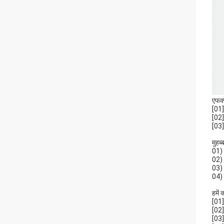
एफक्
[01]
[02] 
[03]
मुहब
01) 
02) इ
03) 
04) 
हमें क
[01]
[02]
[03]