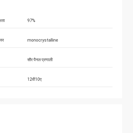
्षता
97%
कार
monocrystalline
सौर पैनल प्रणाली
12वी10ए