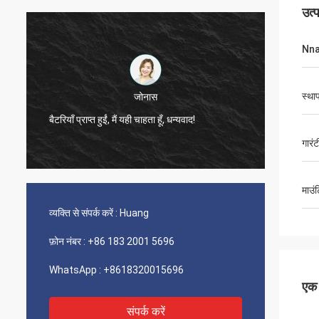
उत्
Nnam
स्था
फैब्रिकियो मेंडोंका
बिक्री प्रबंधक, एंटोनियो, अच्छी सेवा!!!
गारंट
माउं
व्यक्ति से संपर्क करें :
Huang
फ़ोन नंबर :
+86 183 2001 5696
WhatsApp :
+8618320015696
एक स
संपर्क करें