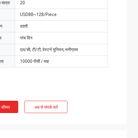
 मात्रा
20
USD88~128/Piece
रण
दफ़्ती
य
पांच दिन
एल/सी, टी/टी, वेस्टर्न यूनियन, मनीग्राम
मता
10000 पीसी / माह
ी कीमत
अब से संपर्क करें