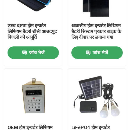
हमारे बारे में
उच्च दक्षता होम इन्वर्टर
आवासीय होम इन्वर्टर लिथियम
लिथियम बैटरी डीसी आउटपुट
बैटरी सिस्टम प्रकार बाइक के
कारखाना भ्रमण
बिजली की आपूर्ति
लिए दीवार पर लगाया गया
जांच भेजें
जांच भेजें
गुणवत्ता नियंत्रण
संपर्क करें
एक उद्धरण का अनुरोध करें
लिथियम आयन बैटरी सेल
लिथियम आयरन फॉस्फेट बैटरी सेल
OEM होम इन्वर्टर लिथियम
LiFePO4 होम इन्वर्टर