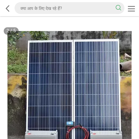
2
/
5