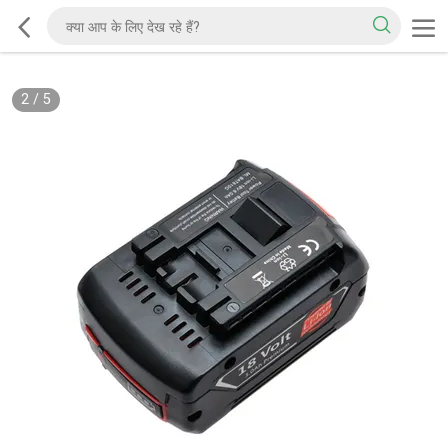
2
/
5