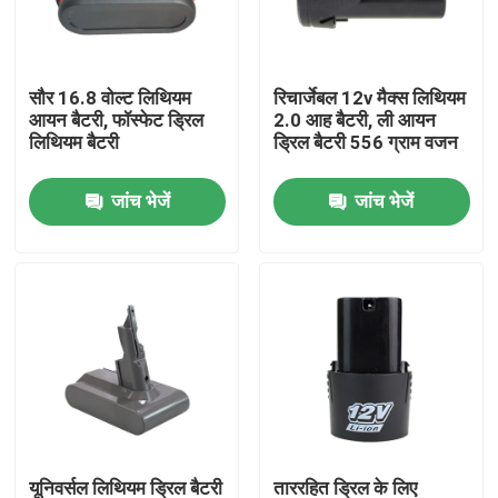
हमारे बारे में
सौर 16.8 वोल्ट लिथियम
रिचार्जेबल 12v मैक्स लिथियम
आयन बैटरी, फॉस्फेट ड्रिल
2.0 आह बैटरी, ली आयन
कारखाना भ्रमण
लिथियम बैटरी
ड्रिल बैटरी 556 ग्राम वजन
जांच भेजें
जांच भेजें
गुणवत्ता नियंत्रण
संपर्क करें
एक उद्धरण का अनुरोध करें
लिथियम आयन बैटरी सेल
लिथियम आयरन फॉस्फेट बैटरी सेल
यूनिवर्सल लिथियम ड्रिल बैटरी
ताररहित ड्रिल के लिए