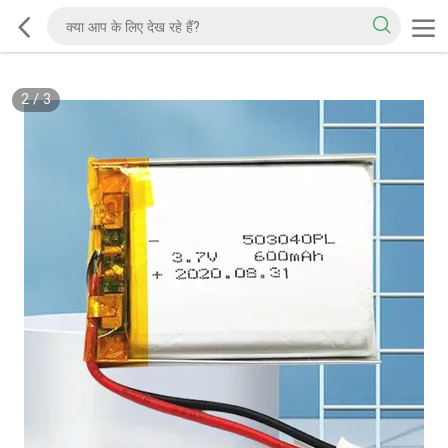
2
/
3