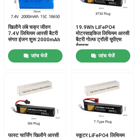
हमारे बारे में
खिलौने लंबे चक्र जीवन
19.9Wh LiFePO4
7.4V लिथियम आरसी बैटरी
मोटरसाइकिल लिथियम आरसी
कारखाना भ्रमण
संगत इंजन शुरू 2000mAh
बैटरी गोल्फ ट्रॉली यूपीएस
ईबाइक
जांच भेजें
जांच भेजें
गुणवत्ता नियंत्रण
संपर्क करें
एक उद्धरण का अनुरोध करें
लिथियम आयन बैटरी सेल
लिथियम आयरन फॉस्फेट बैटरी सेल
फास्ट चार्जिंग खिलौने आरसी
स्कूटर LiFePO4 लिथियम