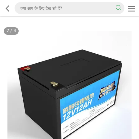
2
/
4