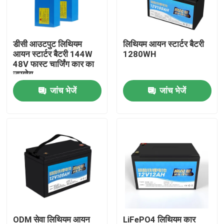
हमारे बारे में
डीसी आउटपुट लिथियम
लिथियम आयन स्टार्टर बैटरी
आयन स्टार्टर बैटरी 144W
1280WH
कारखाना भ्रमण
48V फास्ट चार्जिंग कार का
उपयोग
जांच भेजें
जांच भेजें
गुणवत्ता नियंत्रण
संपर्क करें
एक उद्धरण का अनुरोध करें
लिथियम आयन बैटरी सेल
लिथियम आयरन फॉस्फेट बैटरी सेल
ODM सेवा लिथियम आयन
LiFePO4 लिथियम कार