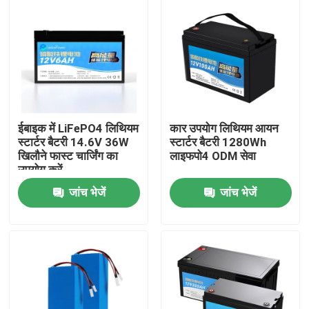
ईबाइक में LiFePO4 लिथियम
कार उपयोग लिथियम आयन
स्टार्टर बैटरी 14.6V 36W
स्टार्टर बैटरी 1280Wh
खिलौने फास्ट चार्जिंग का
लाइफपो4 ODM सेवा
उपयोग करें
जांच भेजें
जांच भेजें
घर
उत्पादों
वीडियो