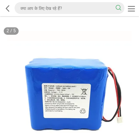
2
/
5