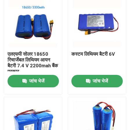
एलएफपी सोलर 18650
कस्टम लिथियम बैटरी 6V
रिचार्जेबल लिथियम आयन
बैटरी 7.4 V 2200mah बैंक
प्रकार
जांच भेजें
जांच भेजें
घर
उत्पादों
वीडियो