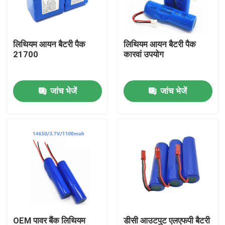
हमारे बारे में
लिथियम आयन बैटरी पैक
लिथियम आयन बैटरी पैक
21700
कारवां उपयोग
कारखाना भ्रमण
जांच भेजें
जांच भेजें
गुणवत्ता नियंत्रण
संपर्क करें
एक उद्धरण का अनुरोध करें
लिथियम आयन बैटरी सेल
लिथियम आयरन फॉस्फेट बैटरी सेल
OEM पावर बैंक लिथियम
डीसी आउटपुट एलएफपी बैटरी