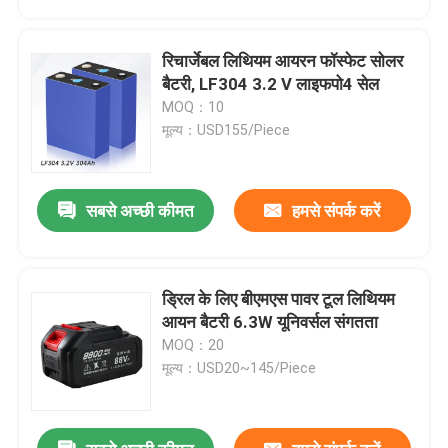
रिचार्जेबल लिथियम आयरन फॉस्फेट सोलर
बैटरी, LF304 3.2 V लाइफपो4 सेल
MOQ：10
मूल्य：USD155/Piece
सबसे अच्छी कीमत
हमसे संपर्क करें
ड्रिल के लिए बीएमएस पावर टूल लिथियम
घर
आयन बैटरी 6.3W यूनिवर्सल संगतता
MOQ：20
मूल्य：USD20~145/Piece
उत्पादों
वीडियो