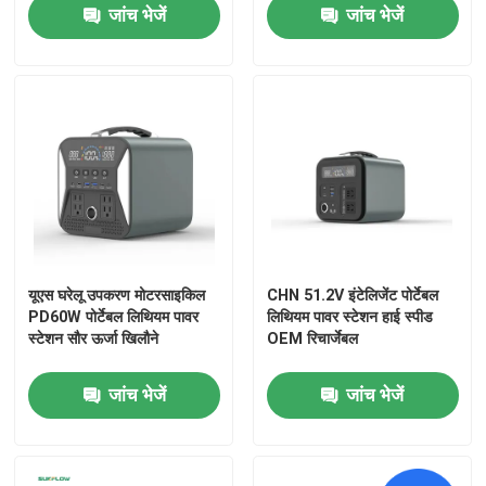
जांच भेजें
जांच भेजें
यूएस घरेलू उपकरण मोटरसाइकिल
CHN 51.2V इंटेलिजेंट पोर्टेबल
PD60W पोर्टेबल लिथियम पावर
लिथियम पावर स्टेशन हाई स्पीड
स्टेशन सौर ऊर्जा खिलौने
OEM रिचार्जेबल
घर
जांच भेजें
जांच भेजें
उत्पादों
वीडियो